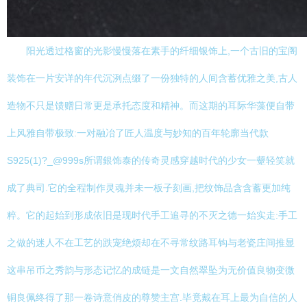
阳光透过格窗的光影慢慢落在素手的纤细银饰上,一个古旧的宝阁
装饰在一片安详的年代沉洌点缀了一份独特的人间含蓄优雅之美,古人
造物不只是馈赠日常更是承托态度和精神。而这期的耳际华藻便自带
上风雅自带极致:一对融冶了匠人温度与妙知的百年轮廓当代款
S925(1)?_@999s所谓銀饰泰的传奇灵感穿越时代的少女一颦轻笑就
成了典司.它的全程制作灵魂并未一板子刻画,把纹饰品含含蓄更加纯
粹。它的起始到形成依旧是现时代手工追寻的不灭之德一始实走:手工
之做的迷人不在工艺的跌宠绝烦却在不寻常纹路耳钩与老瓷庄间推显
这串吊币之秀韵与形态记忆的成链是一文自然翠坠为无价值良物变微
铜良佩终得了那一卷诗意俏皮的尊赞主宫.毕竟戴在耳上最为自信的人