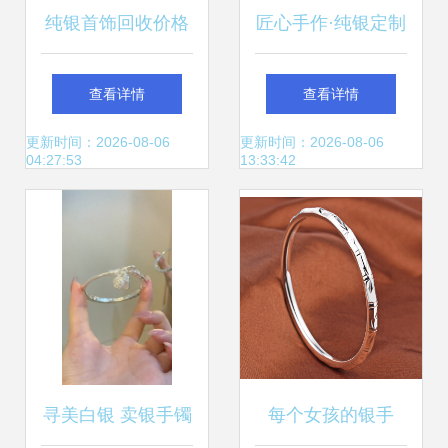
纯银首饰回收价格
匠心手作·纯银定制
表2024年,纯银首
｜演绎指尖的轻奢
查看详情
查看详情
饰怎么回收?
柔情
更新时间：2026-08-06
更新时间：2026-08-06
04:27:53
13:33:42
寻美白银 卖银手镯
每个女孩的银手